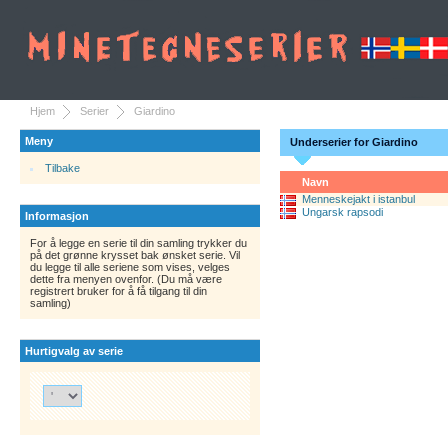
Hjem
Serier
Giardino
Meny
Underserier for Giardino
Tilbake
Navn
Menneskejakt i istanbul
Ungarsk rapsodi
Informasjon
For å legge en serie til din samling trykker du
på det grønne krysset bak ønsket serie. Vil
du legge til alle seriene som vises, velges
dette fra menyen ovenfor. (Du må være
registrert bruker for å få tilgang til din
samling)
Hurtigvalg av serie