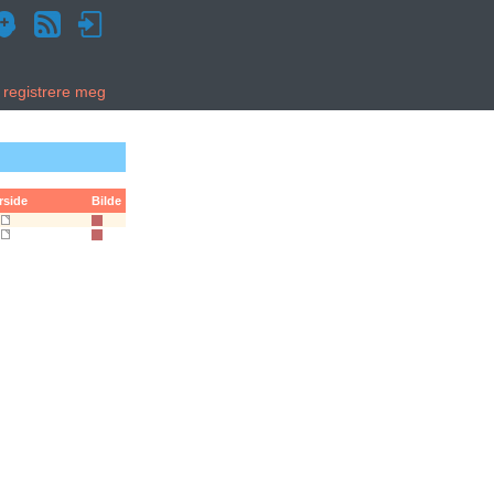
g registrere meg
rside
Bilde