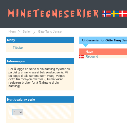
Hjem
Serier
Gitte Tang Jensen
Meny
Underserier for Gitte Tang Je
Tilbake
Navn
Rebound
Informasjon
For å legge en serie til din samling trykker du
på det grønne krysset bak ønsket serie. Vil
du legge til alle seriene som vises, velges
dette fra menyen ovenfor. (Du må være
registrert bruker for å få tilgang til din
samling)
Hurtigvalg av serie