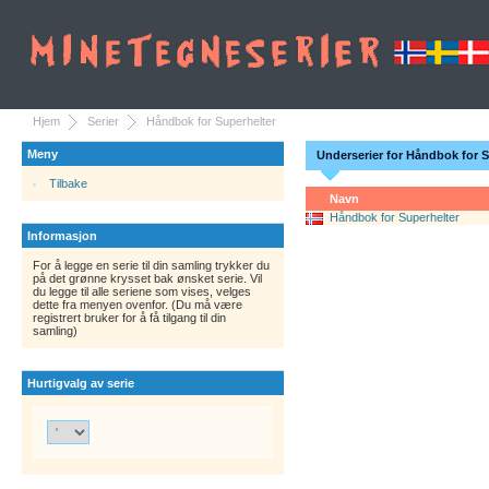
Hjem
Serier
Håndbok for Superhelter
Meny
Underserier for Håndbok for S
Tilbake
Navn
Håndbok for Superhelter
Informasjon
For å legge en serie til din samling trykker du
på det grønne krysset bak ønsket serie. Vil
du legge til alle seriene som vises, velges
dette fra menyen ovenfor. (Du må være
registrert bruker for å få tilgang til din
samling)
Hurtigvalg av serie