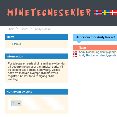
Hjem
Serier
Andy Rocket
Meny
Underserier for Andy Rocket
Tilbake
Navn
Andy Rocket og den flygende 
Andy Rocket og den flygende 
Informasjon
For å legge en serie til din samling trykker du
på det grønne krysset bak ønsket serie. Vil
du legge til alle seriene som vises, velges
dette fra menyen ovenfor. (Du må være
registrert bruker for å få tilgang til din
samling)
Hurtigvalg av serie