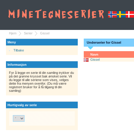
Hjem
Serier
Gissel
Meny
Underserier for Gissel
Tilbake
Navn
Gissel
Informasjon
For å legge en serie til din samling trykker du
på det grønne krysset bak ønsket serie. Vil
du legge til alle seriene som vises, velges
dette fra menyen ovenfor. (Du må være
registrert bruker for å få tilgang til din
samling)
Hurtigvalg av serie