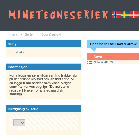
Hjem
Serier
Bow & arrow
Meny
Underserier for Bow & arrow
Tilbake
Navn
Bow & arrow
Informasjon
For å legge en serie til din samling trykker du
på det grønne krysset bak ønsket serie. Vil
du legge til alle seriene som vises, velges
dette fra menyen ovenfor. (Du må være
registrert bruker for å få tilgang til din
samling)
Hurtigvalg av serie