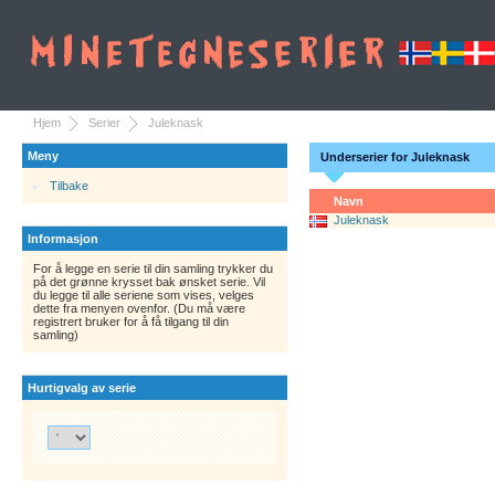
Hjem
Serier
Juleknask
Meny
Underserier for Juleknask
Tilbake
Navn
Juleknask
Informasjon
For å legge en serie til din samling trykker du
på det grønne krysset bak ønsket serie. Vil
du legge til alle seriene som vises, velges
dette fra menyen ovenfor. (Du må være
registrert bruker for å få tilgang til din
samling)
Hurtigvalg av serie