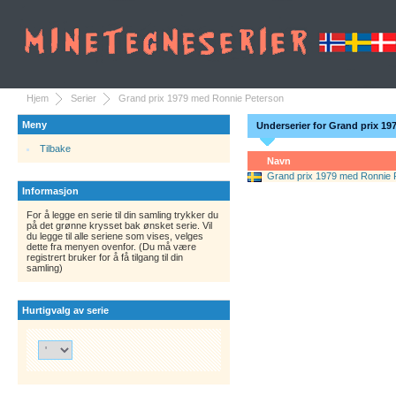
Hjem
Serier
Grand prix 1979 med Ronnie Peterson
Meny
Underserier for Grand prix 1
Tilbake
Navn
Grand prix 1979 med Ronnie 
Informasjon
For å legge en serie til din samling trykker du
på det grønne krysset bak ønsket serie. Vil
du legge til alle seriene som vises, velges
dette fra menyen ovenfor. (Du må være
registrert bruker for å få tilgang til din
samling)
Hurtigvalg av serie