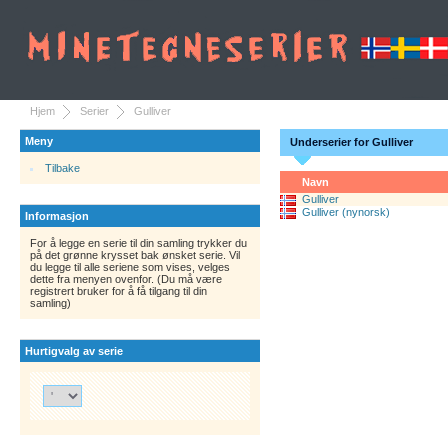
Hjem
Serier
Gulliver
Meny
Underserier for Gulliver
Tilbake
Navn
Gulliver
Gulliver (nynorsk)
Informasjon
For å legge en serie til din samling trykker du
på det grønne krysset bak ønsket serie. Vil
du legge til alle seriene som vises, velges
dette fra menyen ovenfor. (Du må være
registrert bruker for å få tilgang til din
samling)
Hurtigvalg av serie