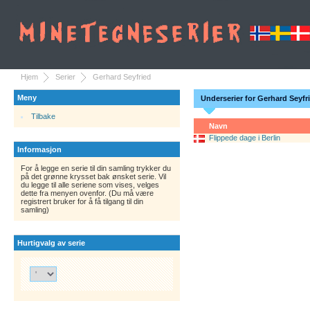
Hjem
Serier
Gerhard Seyfried
Meny
Underserier for Gerhard Seyfr
Tilbake
Navn
Flippede dage i Berlin
Informasjon
For å legge en serie til din samling trykker du
på det grønne krysset bak ønsket serie. Vil
du legge til alle seriene som vises, velges
dette fra menyen ovenfor. (Du må være
registrert bruker for å få tilgang til din
samling)
Hurtigvalg av serie