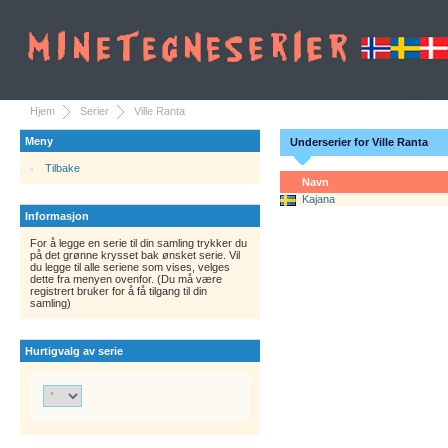
Hjem
Serier
Ville Ranta
Meny
Underserier for Ville Ranta
Tilbake
Navn
Kajana
Informasjon
For å legge en serie til din samling trykker du
på det grønne krysset bak ønsket serie. Vil
du legge til alle seriene som vises, velges
dette fra menyen ovenfor. (Du må være
registrert bruker for å få tilgang til din
samling)
Hurtigvalg av serie