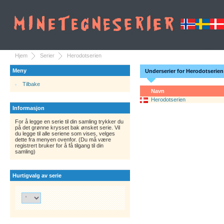
Hjem
Serier
Herodotserien
Meny
Underserier for Herodotserien
Tilbake
Navn
Herodotserien
Informasjon
For å legge en serie til din samling trykker du
på det grønne krysset bak ønsket serie. Vil
du legge til alle seriene som vises, velges
dette fra menyen ovenfor. (Du må være
registrert bruker for å få tilgang til din
samling)
Hurtigvalg av serie