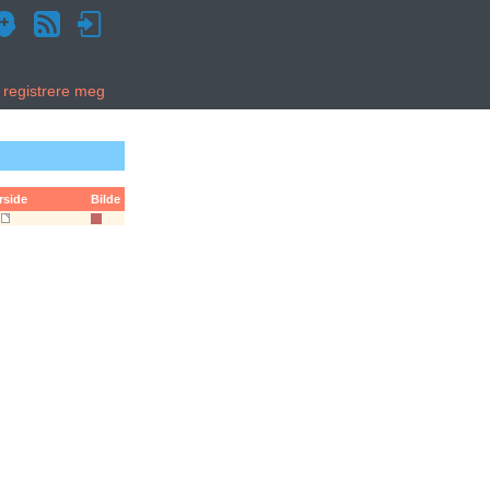
g registrere meg
rside
Bilde