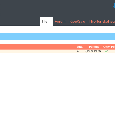
Hjem
Forum
Kjøp/Salg
Hvorfor skal je
Ant.
Periode
Aktiv
Fo
4
(1963-1963)