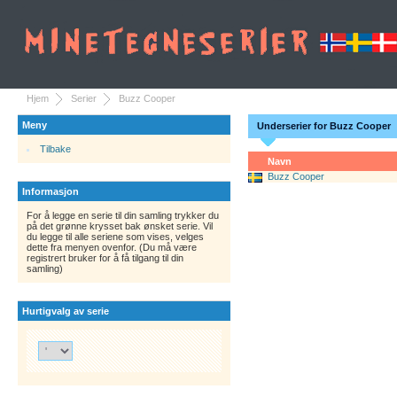
Hjem
Serier
Buzz Cooper
Meny
Underserier for Buzz Cooper
Tilbake
Navn
Buzz Cooper
Informasjon
For å legge en serie til din samling trykker du
på det grønne krysset bak ønsket serie. Vil
du legge til alle seriene som vises, velges
dette fra menyen ovenfor. (Du må være
registrert bruker for å få tilgang til din
samling)
Hurtigvalg av serie