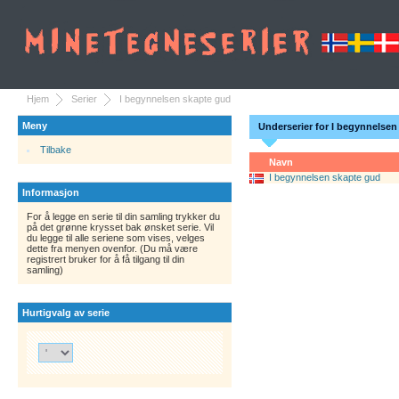
Hjem
Serier
I begynnelsen skapte gud
Meny
Underserier for I begynnelse
Tilbake
Navn
I begynnelsen skapte gud
Informasjon
For å legge en serie til din samling trykker du
på det grønne krysset bak ønsket serie. Vil
du legge til alle seriene som vises, velges
dette fra menyen ovenfor. (Du må være
registrert bruker for å få tilgang til din
samling)
Hurtigvalg av serie