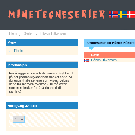
Hjem
Serier
Håkon Håkonsen
Meny
Underserier for Håkon Håkon
Tilbake
Navn
Håkon Håkonsen
Informasjon
For å legge en serie til din samling trykker du
på det grønne krysset bak ønsket serie. Vil
du legge til alle seriene som vises, velges
dette fra menyen ovenfor. (Du må være
registrert bruker for å få tilgang til din
samling)
Hurtigvalg av serie