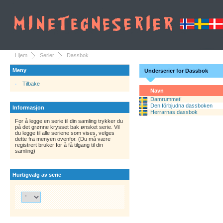
Hjem
Serier
Dassbok
Meny
Underserier for Dassbok
Tilbake
Navn
Damrummet!
Den förbjudna dassboken
Informasjon
Herrarnas dassbok
For å legge en serie til din samling trykker du
på det grønne krysset bak ønsket serie. Vil
du legge til alle seriene som vises, velges
dette fra menyen ovenfor. (Du må være
registrert bruker for å få tilgang til din
samling)
Hurtigvalg av serie