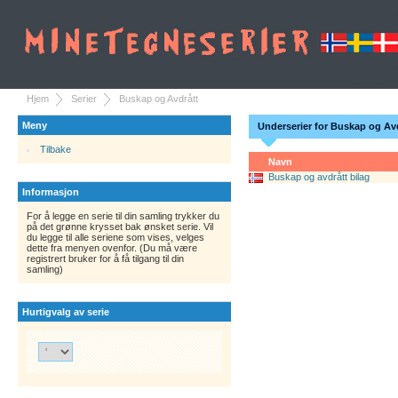
Hjem
Serier
Buskap og Avdrått
Meny
Underserier for Buskap og Av
Tilbake
Navn
Buskap og avdrått bilag
Informasjon
For å legge en serie til din samling trykker du
på det grønne krysset bak ønsket serie. Vil
du legge til alle seriene som vises, velges
dette fra menyen ovenfor. (Du må være
registrert bruker for å få tilgang til din
samling)
Hurtigvalg av serie