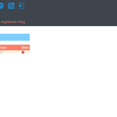
g registrere meg
rside
Bilde