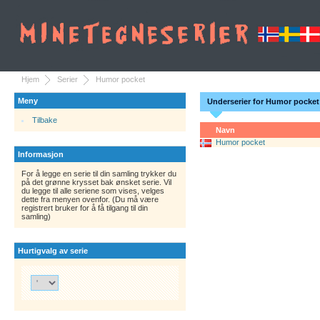
Hjem
Serier
Humor pocket
Meny
Underserier for Humor pocket
Tilbake
Navn
Humor pocket
Informasjon
For å legge en serie til din samling trykker du
på det grønne krysset bak ønsket serie. Vil
du legge til alle seriene som vises, velges
dette fra menyen ovenfor. (Du må være
registrert bruker for å få tilgang til din
samling)
Hurtigvalg av serie