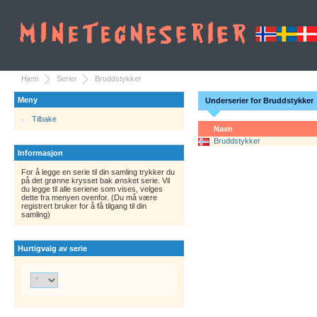
Hjem
Serier
Bruddstykker
Meny
Underserier for Bruddstykker
Tilbake
Navn
Bruddstykker
Informasjon
For å legge en serie til din samling trykker du
på det grønne krysset bak ønsket serie. Vil
du legge til alle seriene som vises, velges
dette fra menyen ovenfor. (Du må være
registrert bruker for å få tilgang til din
samling)
Hurtigvalg av serie