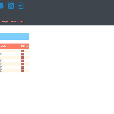
g registrere meg
rside
Bilde