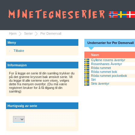
Hjem
Serier
Per Demervall
Meny
Underserier for Per Demervall
Tilbake
Navn
Gyllene rosens äventyr
Rosenhanes Äventyr
Informasjon
Röda rummet
Röda rummet bok
For å legge en serie til din samling trykker du
Röda rummet pocketbok
på det grønne krysset bak ønsket serie. Vil
Siri
du legge til alle seriene som vises, velges
Siris äventyr
dette fra menyen ovenfor. (Du må være
registrert bruker for å få tilgang til din
samling)
Hurtigvalg av serie