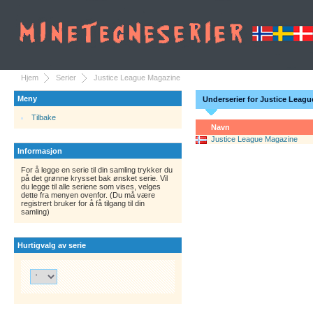
Hjem
Serier
Justice League Magazine
Meny
Underserier for Justice Leag
Tilbake
Navn
Justice League Magazine
Informasjon
For å legge en serie til din samling trykker du
på det grønne krysset bak ønsket serie. Vil
du legge til alle seriene som vises, velges
dette fra menyen ovenfor. (Du må være
registrert bruker for å få tilgang til din
samling)
Hurtigvalg av serie