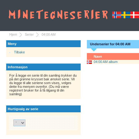
Hjem
Serier
04:00 AM
Meny
Underserier for 04:00 AM
Tilbake
Navn
04:00 AM album
Informasjon
For å legge en serie til din samling trykker du
på det grønne krysset bak ønsket serie. Vil
du legge til alle seriene som vises, velges
dette fra menyen ovenfor. (Du må være
registrert bruker for å få tilgang til din
samling)
Hurtigvalg av serie