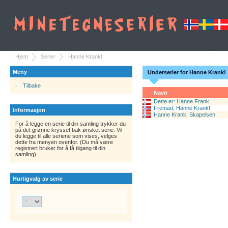
Hjem
Serier
Hanne Krank!
Meny
Underserier for Hanne Krank!
Tilbake
Navn
Dette er: Hanne Frank
Fremad, Hanne Krank!
Informasjon
Hanne Krank: Skapelsen
For å legge en serie til din samling trykker du
på det grønne krysset bak ønsket serie. Vil
du legge til alle seriene som vises, velges
dette fra menyen ovenfor. (Du må være
registrert bruker for å få tilgang til din
samling)
Hurtigvalg av serie