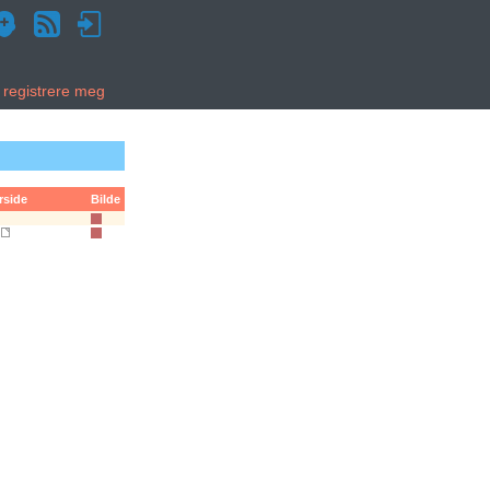
g registrere meg
rside
Bilde