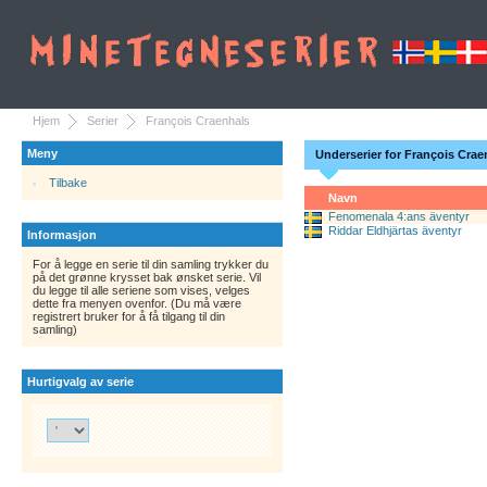
Hjem
Serier
François Craenhals
Meny
Underserier for François Crae
Tilbake
Navn
Fenomenala 4:ans äventyr
Riddar Eldhjärtas äventyr
Informasjon
For å legge en serie til din samling trykker du
på det grønne krysset bak ønsket serie. Vil
du legge til alle seriene som vises, velges
dette fra menyen ovenfor. (Du må være
registrert bruker for å få tilgang til din
samling)
Hurtigvalg av serie