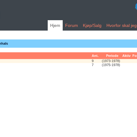
Hjem
Forum
Kjøp/Salg
Hvorfor skal je
nhals
Ant.
Periode
Aktiv
Fo
9
(1973-1978)
7
(1975-1978)