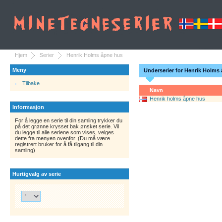
Hjem
Serier
Henrik Holms åpne hus
Meny
Underserier for Henrik Holms
Tilbake
Navn
Henrik holms åpne hus
Informasjon
For å legge en serie til din samling trykker du
på det grønne krysset bak ønsket serie. Vil
du legge til alle seriene som vises, velges
dette fra menyen ovenfor. (Du må være
registrert bruker for å få tilgang til din
samling)
Hurtigvalg av serie