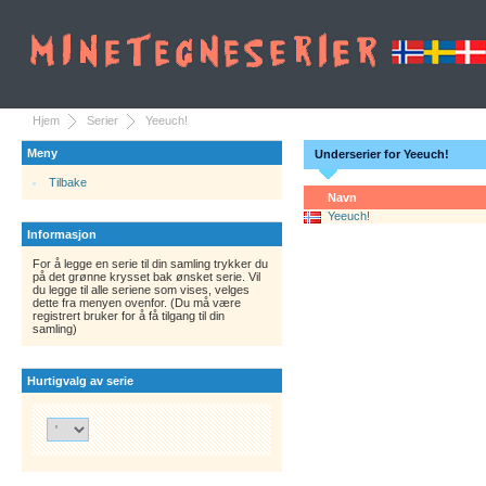
Hjem
Serier
Yeeuch!
Meny
Underserier for Yeeuch!
Tilbake
Navn
Yeeuch!
Informasjon
For å legge en serie til din samling trykker du
på det grønne krysset bak ønsket serie. Vil
du legge til alle seriene som vises, velges
dette fra menyen ovenfor. (Du må være
registrert bruker for å få tilgang til din
samling)
Hurtigvalg av serie