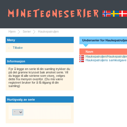
Hjem
Serier
Haukepatruljen
Meny
Underserier for Haukepatrulje
Tilbake
Navn
Haukepatruljen/Haukepatrulje
Haukepatruljens samleutgave
Informasjon
For å legge en serie til din samling trykker du
på det grønne krysset bak ønsket serie. Vil
du legge til alle seriene som vises, velges
dette fra menyen ovenfor. (Du må være
registrert bruker for å få tilgang til din
samling)
Hurtigvalg av serie