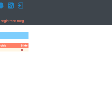
g registrere meg
rside
Bilde