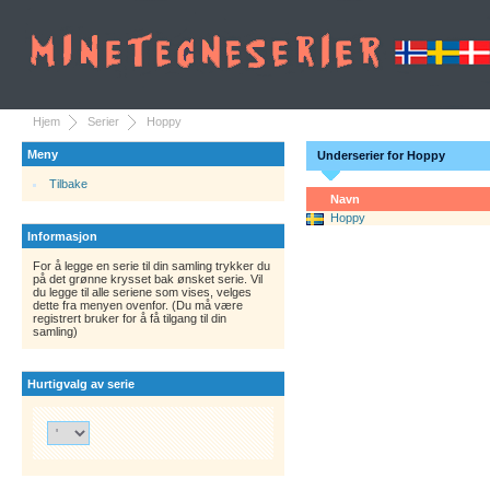
Hjem
Serier
Hoppy
Meny
Underserier for Hoppy
Tilbake
Navn
Hoppy
Informasjon
For å legge en serie til din samling trykker du
på det grønne krysset bak ønsket serie. Vil
du legge til alle seriene som vises, velges
dette fra menyen ovenfor. (Du må være
registrert bruker for å få tilgang til din
samling)
Hurtigvalg av serie