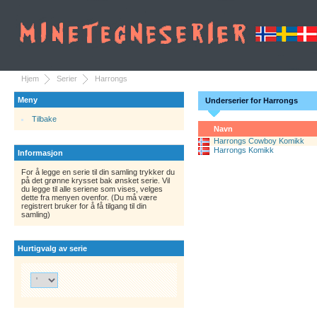
Hjem
Serier
Harrongs
Meny
Underserier for Harrongs
Tilbake
Navn
Harrongs Cowboy Komikk
Harrongs Komikk
Informasjon
For å legge en serie til din samling trykker du
på det grønne krysset bak ønsket serie. Vil
du legge til alle seriene som vises, velges
dette fra menyen ovenfor. (Du må være
registrert bruker for å få tilgang til din
samling)
Hurtigvalg av serie