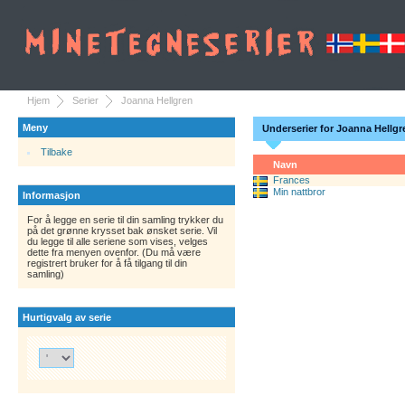
Hjem
Serier
Joanna Hellgren
Meny
Underserier for Joanna Hellgr
Tilbake
Navn
Frances
Min nattbror
Informasjon
For å legge en serie til din samling trykker du
på det grønne krysset bak ønsket serie. Vil
du legge til alle seriene som vises, velges
dette fra menyen ovenfor. (Du må være
registrert bruker for å få tilgang til din
samling)
Hurtigvalg av serie