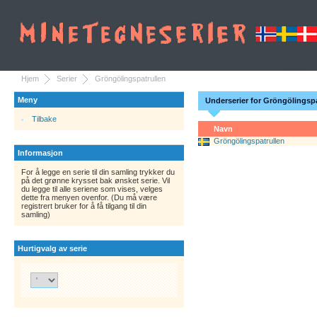
Hjem
Serier
Gröngölingspatrullen
Meny
Underserier for Gröngölingspa
Tilbake
Navn
Gröngölingspatrullen
Informasjon
For å legge en serie til din samling trykker du
på det grønne krysset bak ønsket serie. Vil
du legge til alle seriene som vises, velges
dette fra menyen ovenfor. (Du må være
registrert bruker for å få tilgang til din
samling)
Hurtigvalg av serie