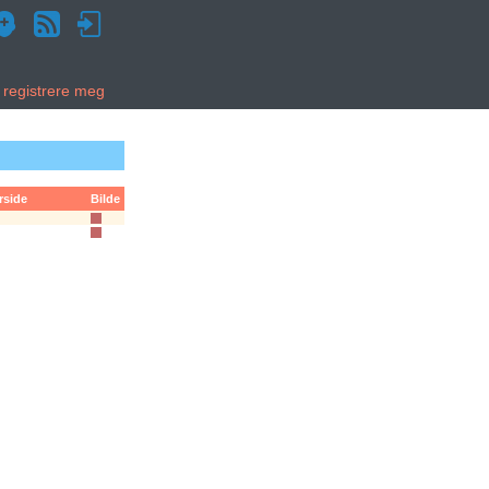
g registrere meg
rside
Bilde