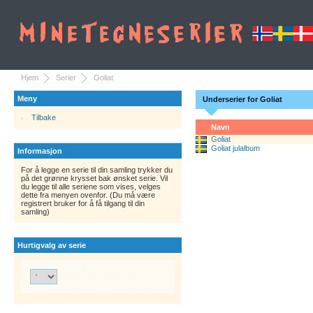
Hjem
Serier
Goliat
Meny
Underserier for Goliat
Tilbake
Navn
Goliat
Goliat julalbum
Informasjon
For å legge en serie til din samling trykker du
på det grønne krysset bak ønsket serie. Vil
du legge til alle seriene som vises, velges
dette fra menyen ovenfor. (Du må være
registrert bruker for å få tilgang til din
samling)
Hurtigvalg av serie