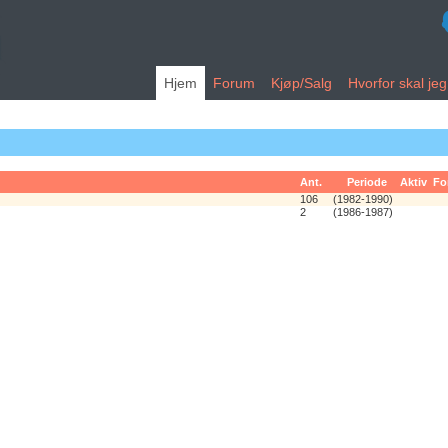
Hjem
Forum
Kjøp/Salg
Hvorfor skal je
Ant.
Periode
Aktiv
Fo
106
(1982-1990)
2
(1986-1987)