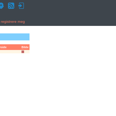
g registrere meg
rside
Bilde