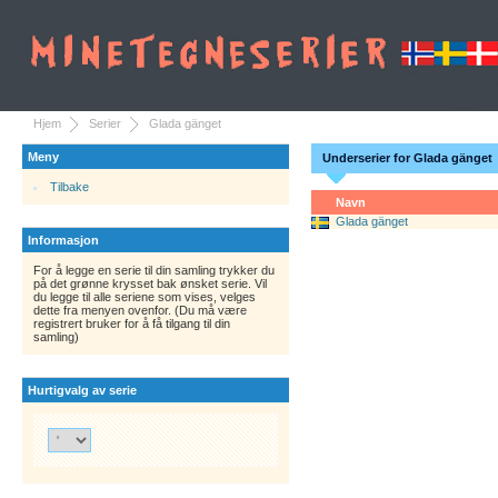
Hjem
Serier
Glada gänget
Meny
Underserier for Glada gänget
Tilbake
Navn
Glada gänget
Informasjon
For å legge en serie til din samling trykker du
på det grønne krysset bak ønsket serie. Vil
du legge til alle seriene som vises, velges
dette fra menyen ovenfor. (Du må være
registrert bruker for å få tilgang til din
samling)
Hurtigvalg av serie