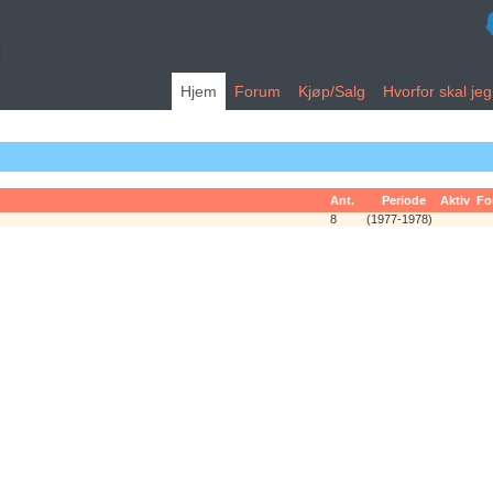
Hjem
Forum
Kjøp/Salg
Hvorfor skal je
Ant.
Periode
Aktiv
Fo
8
(1977-1978)