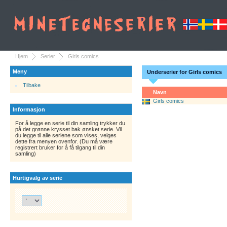
Hjem
Serier
Girls comics
Meny
Underserier for Girls comics
Tilbake
Navn
Girls comics
Informasjon
For å legge en serie til din samling trykker du
på det grønne krysset bak ønsket serie. Vil
du legge til alle seriene som vises, velges
dette fra menyen ovenfor. (Du må være
registrert bruker for å få tilgang til din
samling)
Hurtigvalg av serie