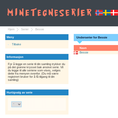
Hjem
Serier
Bessie
Meny
Underserier for Bessie
Tilbake
Navn
Bessie
Informasjon
For å legge en serie til din samling trykker du
på det grønne krysset bak ønsket serie. Vil
du legge til alle seriene som vises, velges
dette fra menyen ovenfor. (Du må være
registrert bruker for å få tilgang til din
samling)
Hurtigvalg av serie