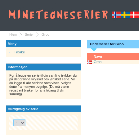
Hjem
Serier
Groo
Meny
Underserier for Groo
Tilbake
Navn
Groo
Informasjon
For å legge en serie til din samling trykker du
på det grønne krysset bak ønsket serie. Vil
du legge til alle seriene som vises, velges
dette fra menyen ovenfor. (Du må være
registrert bruker for å få tilgang til din
samling)
Hurtigvalg av serie