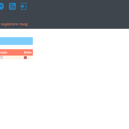
g registrere meg
rside
Bilde