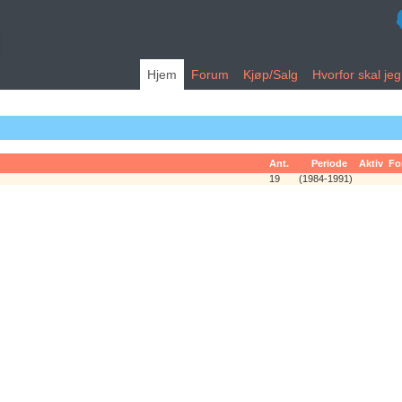
Hjem
Forum
Kjøp/Salg
Hvorfor skal je
Ant.
Periode
Aktiv
Fo
19
(1984-1991)