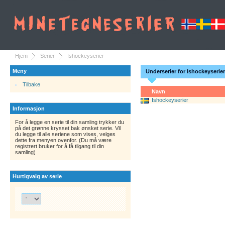
Hjem
Serier
Ishockeyserier
Meny
Underserier for Ishockeyserier
Tilbake
Navn
Ishockeyserier
Informasjon
For å legge en serie til din samling trykker du
på det grønne krysset bak ønsket serie. Vil
du legge til alle seriene som vises, velges
dette fra menyen ovenfor. (Du må være
registrert bruker for å få tilgang til din
samling)
Hurtigvalg av serie