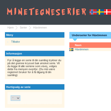
Hjem
Serier
Häxtimmen
Meny
Underserier for Häxtimmen
Tilbake
Navn
Häxtimmen
Informasjon
For å legge en serie til din samling trykker du
på det grønne krysset bak ønsket serie. Vil
du legge til alle seriene som vises, velges
dette fra menyen ovenfor. (Du må være
registrert bruker for å få tilgang til din
samling)
Hurtigvalg av serie