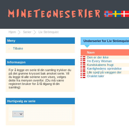
Hjem
Serier
Liv Strömquist
Meny
Underserier for Liv Strömquis
Tilbake
Navn
Den er der ikke
I'm Every Woman
Informasjon
Kundskabens frugt
Kærlighedens oprindelse
For å legge en serie til din samling trykker du
Lille spejl på væggen der
på det grønne krysset bak ønsket serie. Vil
Oraklet taler
du legge til alle seriene som vises, velges
dette fra menyen ovenfor. (Du må være
registrert bruker for å få tilgang til din
samling)
Hurtigvalg av serie