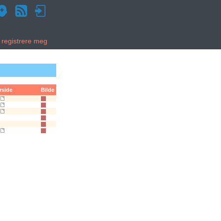
g registrere meg
rside
Bilde