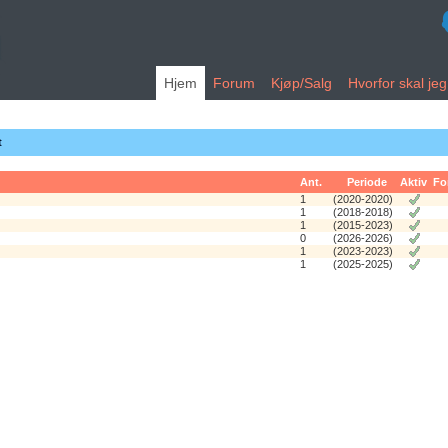
Hjem
Forum
Kjøp/Salg
Hvorfor skal je
t
Ant.
Periode
Aktiv
Fo
1
(2020-2020)
1
(2018-2018)
1
(2015-2023)
0
(2026-2026)
1
(2023-2023)
1
(2025-2025)