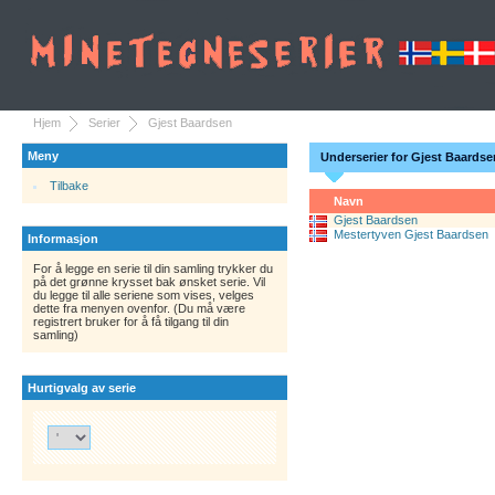
Hjem
Serier
Gjest Baardsen
Meny
Underserier for Gjest Baardse
Tilbake
Navn
Gjest Baardsen
Mestertyven Gjest Baardsen
Informasjon
For å legge en serie til din samling trykker du
på det grønne krysset bak ønsket serie. Vil
du legge til alle seriene som vises, velges
dette fra menyen ovenfor. (Du må være
registrert bruker for å få tilgang til din
samling)
Hurtigvalg av serie