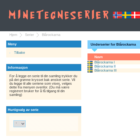
Hjem
Serier
Blårockarna
Meny
Underserier for Blårockarna
Tilbake
Navn
Blårockarna I
Blårockarna II
Informasjon
Blårockarna III
For å legge en serie til din samling trykker du
på det grønne krysset bak ønsket serie. Vil
du legge til alle seriene som vises, velges
dette fra menyen ovenfor. (Du må være
registrert bruker for å få tilgang til din
samling)
Hurtigvalg av serie