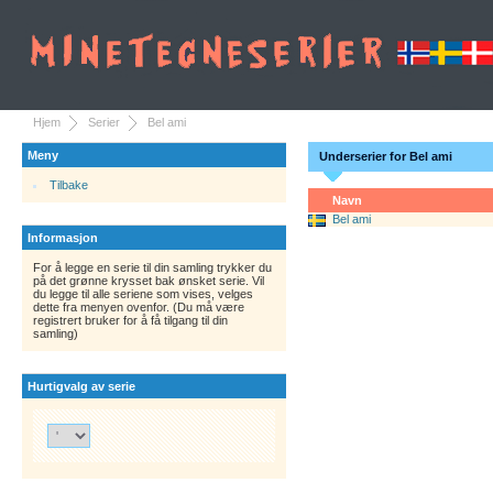
Hjem
Serier
Bel ami
Meny
Underserier for Bel ami
Tilbake
Navn
Bel ami
Informasjon
For å legge en serie til din samling trykker du
på det grønne krysset bak ønsket serie. Vil
du legge til alle seriene som vises, velges
dette fra menyen ovenfor. (Du må være
registrert bruker for å få tilgang til din
samling)
Hurtigvalg av serie