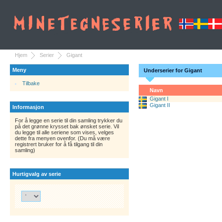
Hjem
Serier
Gigant
Meny
Underserier for Gigant
Tilbake
Navn
Gigant I
Gigant II
Informasjon
For å legge en serie til din samling trykker du
på det grønne krysset bak ønsket serie. Vil
du legge til alle seriene som vises, velges
dette fra menyen ovenfor. (Du må være
registrert bruker for å få tilgang til din
samling)
Hurtigvalg av serie