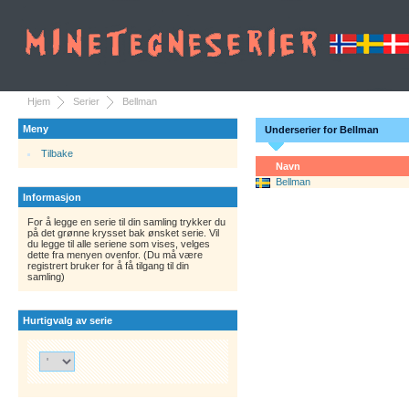
Hjem
Serier
Bellman
Meny
Underserier for Bellman
Tilbake
Navn
Bellman
Informasjon
For å legge en serie til din samling trykker du
på det grønne krysset bak ønsket serie. Vil
du legge til alle seriene som vises, velges
dette fra menyen ovenfor. (Du må være
registrert bruker for å få tilgang til din
samling)
Hurtigvalg av serie