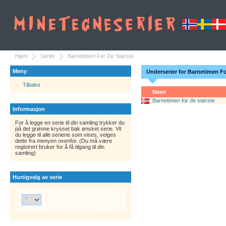
Hjem
Serier
Barnetimen For De Største
Meny
Underserier for Barnetimen Fo
Tilbake
Navn
Barnetimen for de største
Informasjon
For å legge en serie til din samling trykker du
på det grønne krysset bak ønsket serie. Vil
du legge til alle seriene som vises, velges
dette fra menyen ovenfor. (Du må være
registrert bruker for å få tilgang til din
samling)
Hurtigvalg av serie