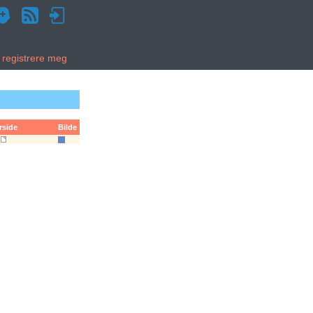
g registrere meg
rside
Bilde