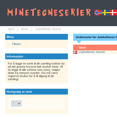
Hjem
Serier
Juleheftenes historie
Meny
Underserier for Juleheftenes h
Tilbake
Navn
Juleheftenes historie
Informasjon
For å legge en serie til din samling trykker du
på det grønne krysset bak ønsket serie. Vil
du legge til alle seriene som vises, velges
dette fra menyen ovenfor. (Du må være
registrert bruker for å få tilgang til din
samling)
Hurtigvalg av serie