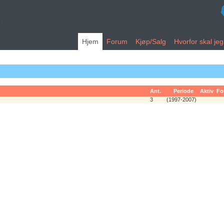
Hjem
Forum
Kjøp/Salg
Hvorfor skal je
Ant.
Periode
Aktiv
Fo
3
(1997-2007)