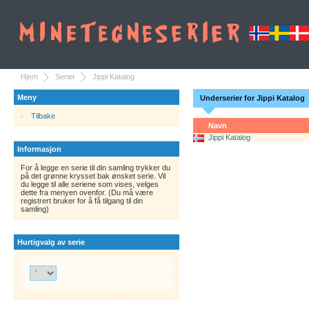
Hjem
Serier
Jippi Katalog
Meny
Underserier for Jippi Katalog
Tilbake
Navn
Jippi Katalog
Informasjon
For å legge en serie til din samling trykker du
på det grønne krysset bak ønsket serie. Vil
du legge til alle seriene som vises, velges
dette fra menyen ovenfor. (Du må være
registrert bruker for å få tilgang til din
samling)
Hurtigvalg av serie