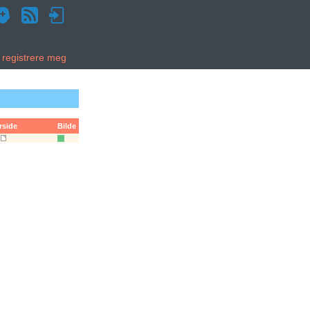
g registrere meg
rside
Bilde