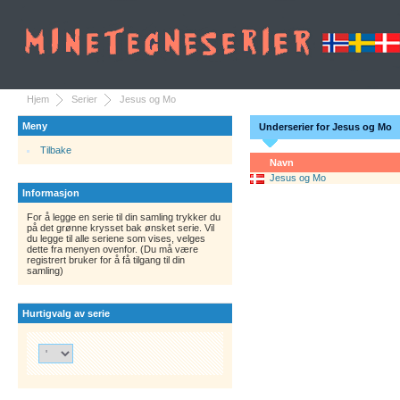
Hjem
Serier
Jesus og Mo
Meny
Underserier for Jesus og Mo
Tilbake
Navn
Jesus og Mo
Informasjon
For å legge en serie til din samling trykker du
på det grønne krysset bak ønsket serie. Vil
du legge til alle seriene som vises, velges
dette fra menyen ovenfor. (Du må være
registrert bruker for å få tilgang til din
samling)
Hurtigvalg av serie