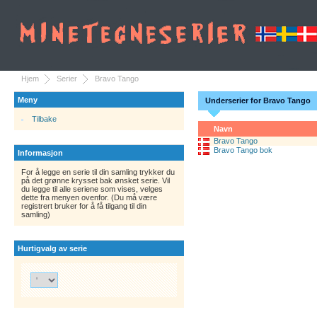
Hjem
Serier
Bravo Tango
Meny
Underserier for Bravo Tango
Tilbake
Navn
Bravo Tango
Bravo Tango bok
Informasjon
For å legge en serie til din samling trykker du
på det grønne krysset bak ønsket serie. Vil
du legge til alle seriene som vises, velges
dette fra menyen ovenfor. (Du må være
registrert bruker for å få tilgang til din
samling)
Hurtigvalg av serie