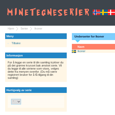
Hjem
Serier
Ikoner
Meny
Underserier for Ikoner
Tilbake
Navn
Ikoner
Informasjon
For å legge en serie til din samling trykker du
på det grønne krysset bak ønsket serie. Vil
du legge til alle seriene som vises, velges
dette fra menyen ovenfor. (Du må være
registrert bruker for å få tilgang til din
samling)
Hurtigvalg av serie